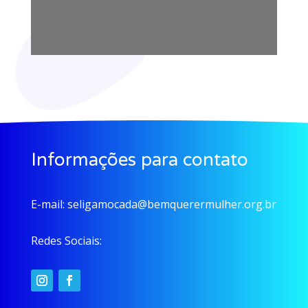
Informações para contato
E-mail:
seligamocada@bemquerermulher.org.br
Redes Sociais: