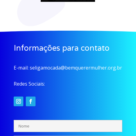
Informações para contato
E-mail:
seligamocada@bemquerermulher.org.br
Redes Sociais: