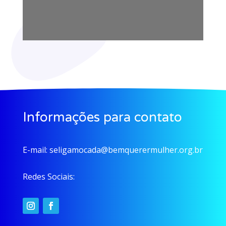
Informações para contato
E-mail:
seligamocada@bemquerermulher.org.br
Redes Sociais: