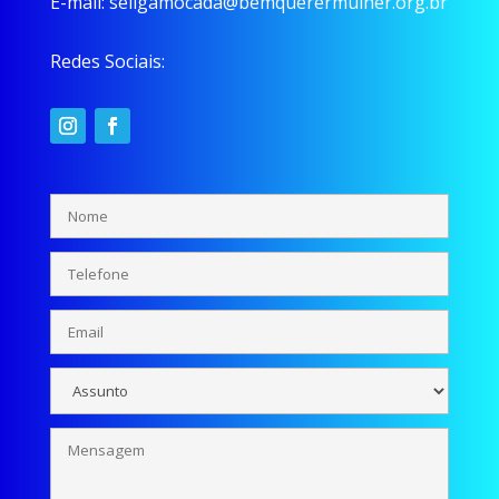
E-mail:
seligamocada@bemquerermulher.org.br
Redes Sociais: