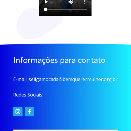
Informações para contato
E-mail:
seligamocada@bemquerermulher.org.br
Redes Sociais: