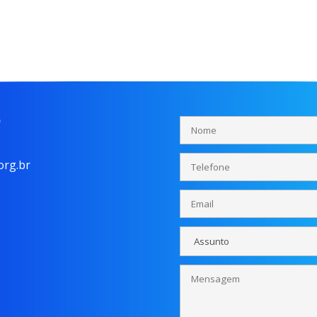
o
rg.br