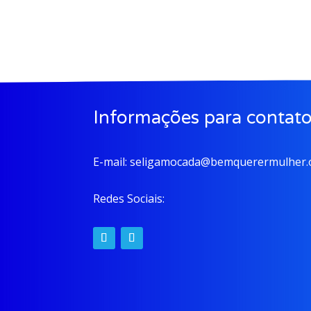
Informações para contat
E-mail:
seligamocada@bemquerermulher.o
Redes Sociais: