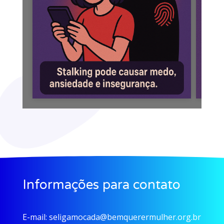
Informações para contato
E-mail:
seligamocada@bemquerermulher.org.br