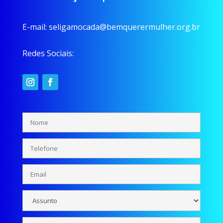
E-mail:
seligamocada@bemquerermulher.org.br
Redes Sociais: