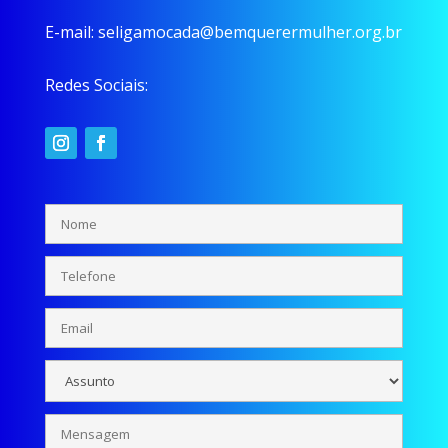
E-mail:
seligamocada@bemquerermulher.org.br
Redes Sociais: