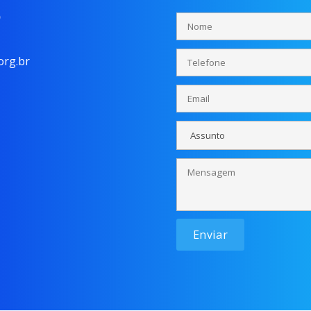
o
rg.br