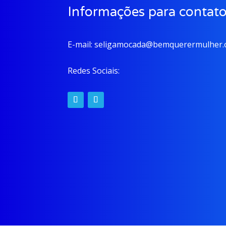
Informações para contat
E-mail:
seligamocada@bemquerermulher.o
Redes Sociais: