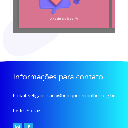
Informações para contato
E-mail:
seligamocada@bemquerermulher.org.br
Redes Sociais: