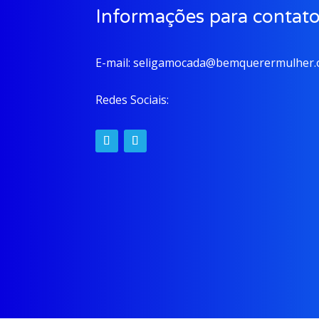
Informações para contat
E-mail:
seligamocada@bemquerermulher.o
Redes Sociais: