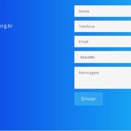
o
rg.br