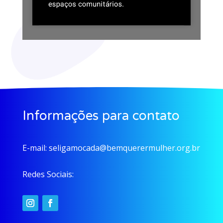
Informações para contato
E-mail:
seligamocada@bemquerermulher.org.br
Redes Sociais: