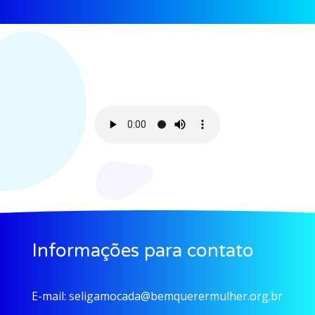
Informações para contato
E-mail:
seligamocada@bemquerermulher.org.br