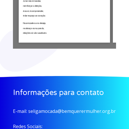
Informações para contato
E-mail:
seligamocada@bemquerermulher.org.br
Redes Sociais: