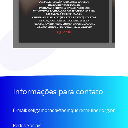
Informações para contato
E-mail:
seligamocada@bemquerermulher.org.br
Redes Sociais: