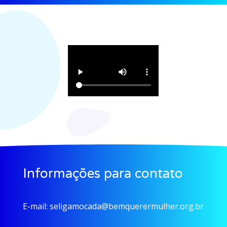
Informações para contato
E-mail:
seligamocada@bemquerermulher.org.br