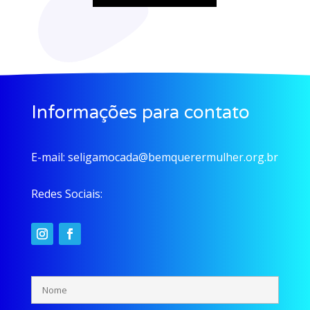
Informações para contato
E-mail:
seligamocada@bemquerermulher.org.br
Redes Sociais: