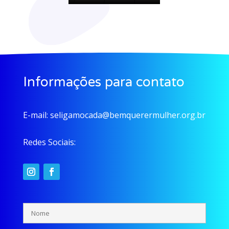
Informações para contato
E-mail:
seligamocada@bemquerermulher.org.br
Redes Sociais: