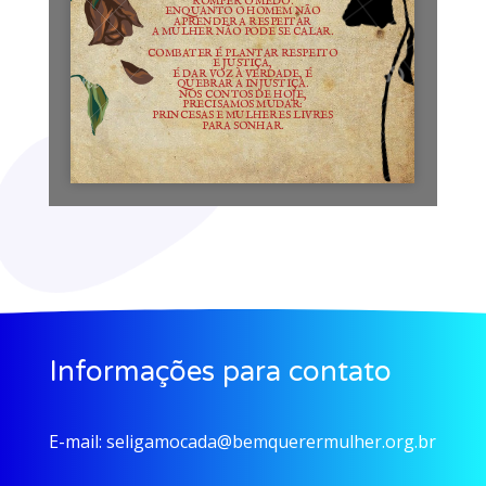
Informações para contato
E-mail:
seligamocada@bemquerermulher.org.br