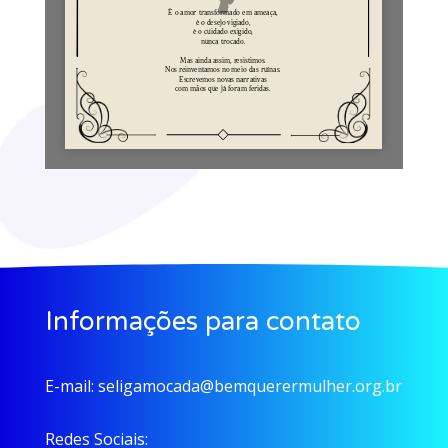
Informações para contato
E-mail:
seligamocada@bemquerermulher.org.br
Redes Sociais: