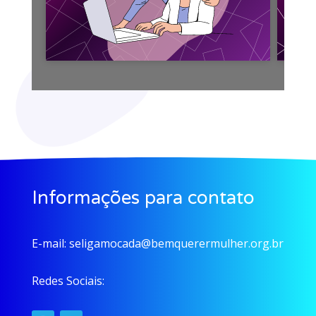
Informações para contato
E-mail:
seligamocada@bemquerermulher.org.br
Redes Sociais: