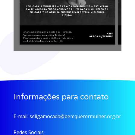
Informações para contato
E-mail:
seligamocada@bemquerermulher.org.br
Redes Sociais: