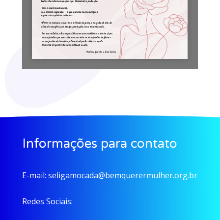
Informações para contato
E-mail:
seligamocada@bemquerermulher.org.br
Redes Sociais: