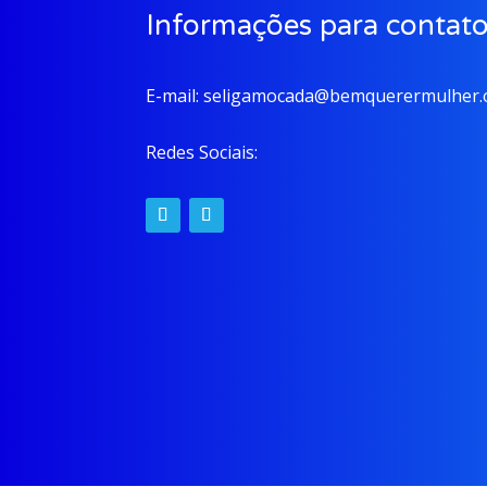
Informações para contat
E-mail:
seligamocada@bemquerermulher.o
Redes Sociais: