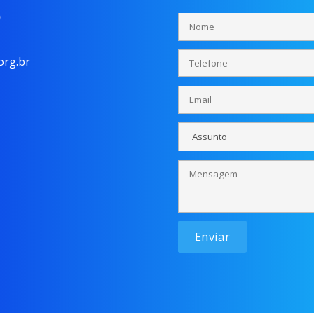
o
rg.br