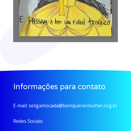
Informações para contato
E-mail:
seligamocada@bemquerermulher.org.br
Redes Sociais: