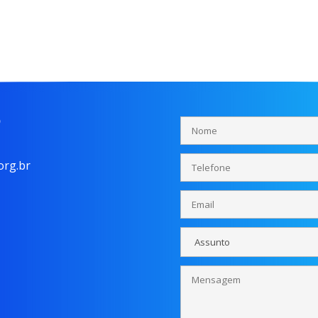
o
rg.br