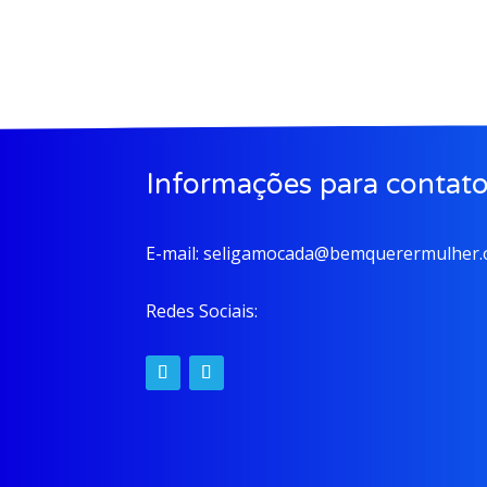
Informações para contat
E-mail:
seligamocada@bemquerermulher.o
Redes Sociais: