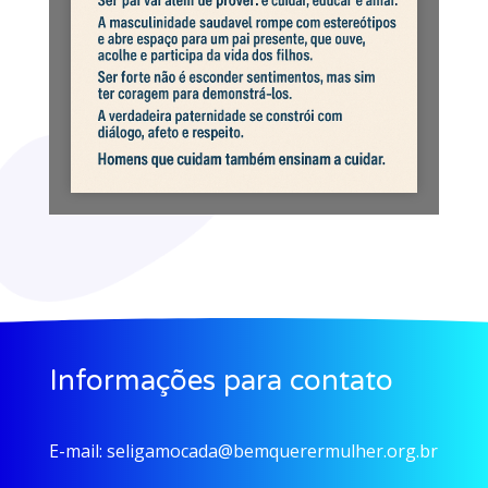
Informações para contato
E-mail:
seligamocada@bemquerermulher.org.br