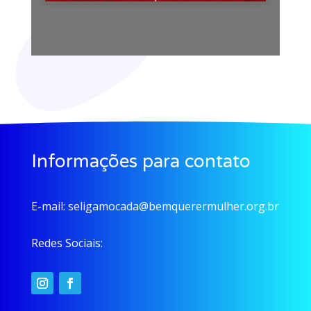
Informações para contato
E-mail:
seligamocada@bemquerermulher.org.br
Redes Sociais: