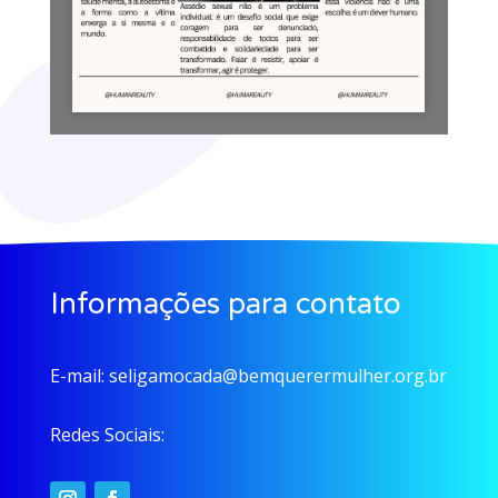
Informações para contato
E-mail:
seligamocada@bemquerermulher.org.br
Redes Sociais: