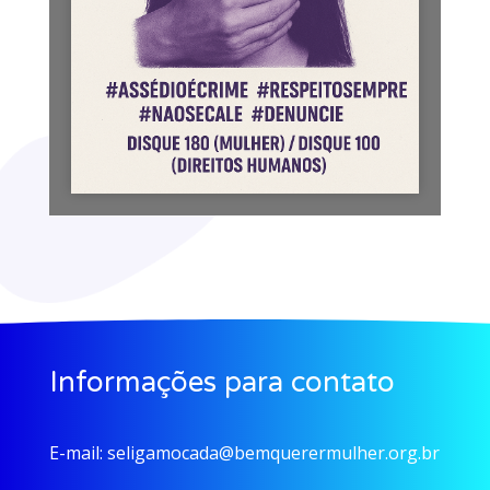
Informações para contato
E-mail:
seligamocada@bemquerermulher.org.br