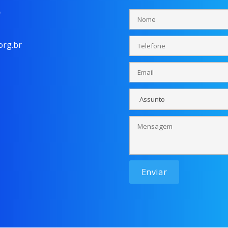
o
rg.br