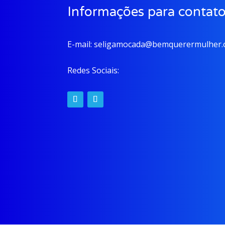
Informações para contat
E-mail:
seligamocada@bemquerermulher.o
Redes Sociais: