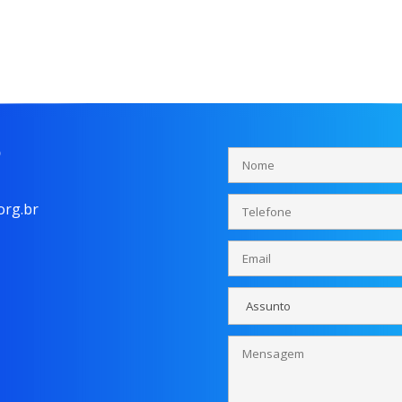
o
rg.br