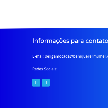
Informações para contat
E-mail:
seligamocada@bemquerermulher.o
Redes Sociais: