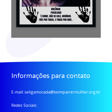
Informações para contato
E-mail:
seligamocada@bemquerermulher.org.br
Redes Sociais: